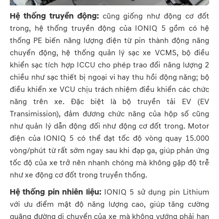
Hệ thống truyền động:
cũng giống như động cơ đốt
trong, hệ thống truyền động của IONIQ 5 gồm có hệ
thống PE biến năng lượng điện từ pin thành động năng
chuyển động, hệ thống quản lý sạc xe VCMS, bộ điều
khiển sạc tích hợp ICCU cho phép trao đổi năng lượng 2
chiều như sạc thiết bị ngoại vi hay thu hồi động năng; bộ
điều khiển xe VCU chịu trách nhiệm điều khiển các chức
năng trên xe. Đặc biệt là bộ truyền tải EV (EV
Transimission), đảm đương chức năng của hộp số cũng
như quản lý dẫn động đối như động cơ đốt trong. Motor
điện của IONIQ 5 có thể đạt tốc độ vòng quay 15.000
vòng/phút từ rất sớm ngay sau khi đạp ga, giúp phản ứng
tốc độ của xe trở nên nhanh chóng mà không gặp độ trễ
như xe động cơ đốt trong truyền thống.
Hệ thống pin nhiên liệu:
IONIQ 5 sử dụng pin Lithium
với ưu điểm mật độ năng lượng cao, giúp tăng cường
quãng đường di chuyển của xe mà không vướng phải hạn