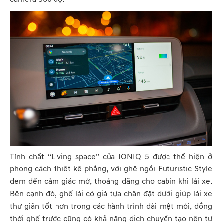
Tính chất “Living space” của IONIQ 5 được thể hiện ở
phong cách thiết kế phẳng, với ghế ngồi Futuristic Style
đem đến cảm giác mở, thoáng đãng cho cabin khi lái xe.
Bên cạnh đó, ghế lái có giá tựa chân đặt dưới giúp lái xe
thư giãn tốt hơn trong các hành trình dài mệt mỏi, đồng
thời ghế trước cũng có khả năng dịch chuyển tạo nên tư