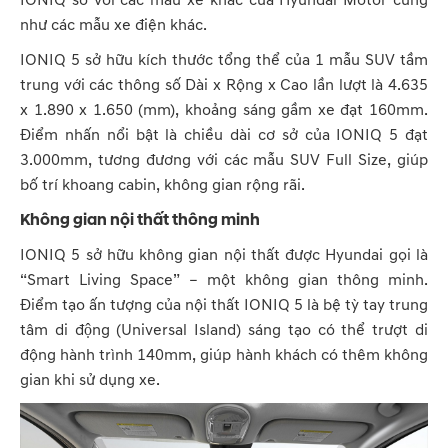
IONIQ so với các mẫu xe khác của Hyundai Motor cũng
như các mẫu xe điện khác.
IONIQ 5 sở hữu kích thước tổng thể của 1 mẫu SUV tầm
trung với các thông số Dài x Rộng x Cao lần lượt là 4.635
x 1.890 x 1.650 (mm), khoảng sáng gầm xe đạt 160mm.
Điểm nhấn nổi bật là chiều dài cơ sở của IONIQ 5 đạt
3.000mm, tương đương với các mẫu SUV Full Size, giúp
bố trí khoang cabin, không gian rộng rãi.
Không gian nội thất thông minh
IONIQ 5 sở hữu không gian nội thất được Hyundai gọi là
“Smart Living Space” – một không gian thông minh.
Điểm tạo ấn tượng của nội thất IONIQ 5 là bệ tỳ tay trung
tâm di động (Universal Island) sáng tạo có thể trượt di
động hành trình 140mm, giúp hành khách có thêm không
gian khi sử dụng xe.