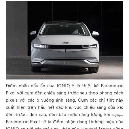
Điểm nhấn dấu ấn của IONIQ 5 là thiết kế Parametric
Pixel với cụm đèn chiếu sáng trước sau theo phong cách
pixels với các ô vuông ánh sáng. Cụm các chi tiết này
xuất hiện trên hầu hết các khu vực chiếu sáng của xe:
đèn trước, đèn sau, đèn báo mức năng lượng khi sạc,…
Parametric Pixel sẽ là điểm nhận dạng thương hiệu của