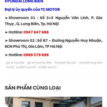
HYUNDAI LONG BIÊN
Đại lý ủy quyền của TC MOTOR
►Showroom 01 : Số 3+5 Nguyễn Văn Linh, P. Gia
Thụy , Q. Long Biên, Tp. Hà Nội
►Hotline:
0947 647 688
►Showroom 02 : Số 87 – Đường Nguyễn Huy Nhuận,
KCN Phú Thị, Gia Lâm, TP Hà Nội
►Hotline:
0989 579 699
giá xe hyundai
giá xe hyundai điện
Hyundai Gia Lâm
hyundai long bien
ioniq5
xe điện hyundai
xe điện ioniq 5
SẢN PHẨM CÙNG LOẠI