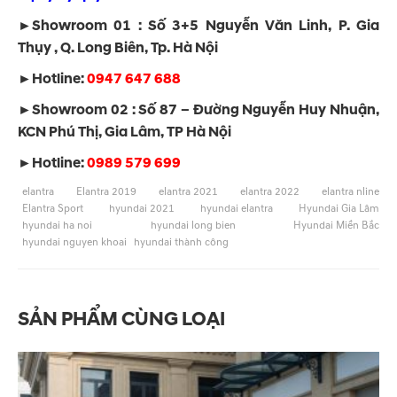
►Showroom 01 : Số 3+5 Nguyễn Văn Linh, P. Gia
Thụy , Q. Long Biên, Tp. Hà Nội
►Hotline:
0947 647 688
►Showroom 02 : Số 87 – Đường Nguyễn Huy Nhuận,
KCN Phú Thị, Gia Lâm, TP Hà Nội
►Hotline:
0989 579 699
elantra
Elantra 2019
elantra 2021
elantra 2022
elantra nline
Elantra Sport
hyundai 2021
hyundai elantra
Hyundai Gia Lâm
hyundai ha noi
hyundai long bien
Hyundai Miền Bắc
hyundai nguyen khoai
hyundai thành công
SẢN PHẨM CÙNG LOẠI