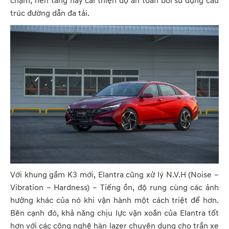
chạm, nền tảng này cải thiện độ an toàn bởi sử dụng cấu
trúc đường dẫn đa tải.
Với khung gầm K3 mới, Elantra cũng xử lý N.V.H (Noise –
Vibration – Hardness) – Tiếng ồn, độ rung cùng các ảnh
hưởng khác của nó khi vận hành một cách triệt để hơn.
Bên cạnh đó, khả năng chịu lực vặn xoắn của Elantra tốt
hơn với các công nghệ hàn lazer chuyên dụng cho trần xe