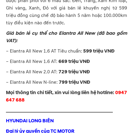
được phân phối với 6 màu sắc: Đen, Trắng, Xám Kim loại,
Ghi vàng, Xanh, Đỏ với giá bán lẻ khuyến nghị từ 599
triệu đồng cùng chế độ bảo hành 5 năm hoặc 100.000km
tùy điều kiện nào đến trước.
Giá bán lẻ cụ thể cho Elantra All New (đã bao gồm
VAT):
– Elantra All New 1.6 AT Tiêu chuẩn:
599 triệu VNĐ
– Elantra All New 1.6 AT:
669 triệu VNĐ
– Elantra All New 2.0 AT:
729 triệu VNĐ
– Elantra All New N-line:
799 triệu VNĐ
Mọi thông tin chi tiết, xin vui lòng liên hệ hotline:
0947
647 688
_____________________________________________
HYUNDAI LONG BIÊN
Đại lý ủy quyền của TC MOTOR