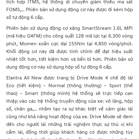
tích hợp ITMS, hệ thống di chuyển giảm thiểu ma sát
FOMS,… Phiên bản sử dụng động cơ này được đi kèm hộp
số tự động 6 cấp.
Phiên bản sử dụng động cơ xăng SmartStream 1.6L MPI
(mã hiệu G4FM) cho công suất 128 mã lực tại 6.300 vòng
phút, Momen xoắn cực đại 155Nm tại 4.850 vòng/phút.
Khối động cơ này đã được tinh chỉnh để đạt hiệu suất
nhiệt tốt hơn, tiết kiệm hơn và bền bỉ hơn. Phiên bản sử
dụng động cơ này sử dụng hộp số tự động 6 cấp.
Elantra All New được trang bị Drive Mode 4 chế độ lái
Eco (tiết kiệm) – Normal (thông thường) – Sport (thể
thao) – Smart (thông minh) hệ thống sẽ trực tiếp can
thiệp vào các hệ thống truyền động của xe: vô lăng, hộp
số, chân ga,… nhằm tạo ra sự khác biệt về cảm giác lái
cũng như khả năng hoạt động của xe. Drive Mode sẽ đem
đến cho người lái những trải nghiệm thực sự thú vị khi
cầm lái, đồng thời giúp khách hàng có được những tùy