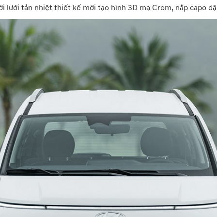
ới lưới tản nhiệt thiết kế mới tạo hình 3D mạ Crom, nắp capo d