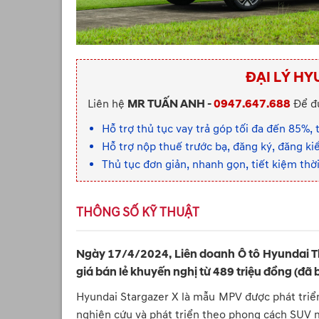
ĐẠI LÝ HY
Liên hệ
MR TUẤN ANH -
0947.647.688
Để đư
Hỗ trợ thủ tục vay trả góp tối đa đến 85%, 
Hỗ trợ nộp thuế trước bạ, đăng ký, đăng k
Thủ tục đơn giản, nhanh gọn, tiết kiệm thờ
THÔNG SỐ KỸ THUẬT
Ngày 17/4/2024, Liên doanh Ô tô Hyundai Thà
giá bán lẻ khuyến nghị từ 489 triệu đồng (đã
Hyundai Stargazer X là mẫu MPV được phát triển
nghiên cứu và phát triển theo phong cách SUV