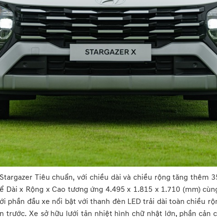
 Stargazer Tiêu chuẩn, với chiều dài và chiều rộng tăng thê
ể Dài x Rộng x Cao tương ứng 4.495 x 1.815 x 1.710 (mm) c
 phần đầu xe nổi bật với thanh đèn LED trải dài toàn chiều rộn
n trước. Xe sở hữu lưới tản nhiệt hình chữ nhật lớn, phần cản c