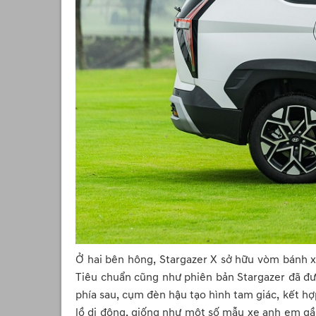
Ở hai bên hông, Stargazer X sở hữu vòm bánh x
Tiêu chuẩn cũng như phiên bản Stargazer đã đượ
phía sau, cụm đèn hậu tạo hình tam giác, kết hợ
lồ di động, giống như một số mẫu xe anh em gầ