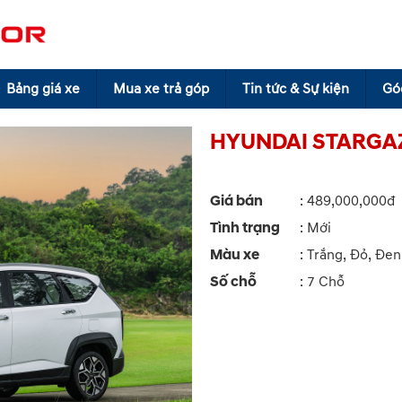
Bảng giá xe
Mua xe trả góp
Tin tức & Sự kiện
Gó
HYUNDAI STARGA
Giá bán
:
489,000,000đ
Tình trạng
: Mới
Màu xe
: Trắng, Đỏ, Đe
Số chỗ
: 7 Chỗ