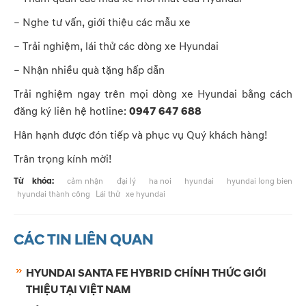
– Nghe tư vấn, giới thiệu các mẫu xe
– Trải nghiệm, lái thử các dòng xe Hyundai
– Nhận nhiều quà tặng hấp dẫn
Trải nghiệm ngay trên mọi dòng xe Hyundai bằng cách
đăng ký liên hệ hotline:
0947 647 688
Hân hạnh được đón tiếp và phục vụ Quý khách hàng!
Trân trọng kính mời!
Từ khóa:
cảm nhận
đại lý
ha noi
hyundai
hyundai long bien
hyundai thành công
Lái thử
xe hyundai
CÁC TIN LIÊN QUAN
HYUNDAI SANTA FE HYBRID CHÍNH THỨC GIỚI
THIỆU TẠI VIỆT NAM