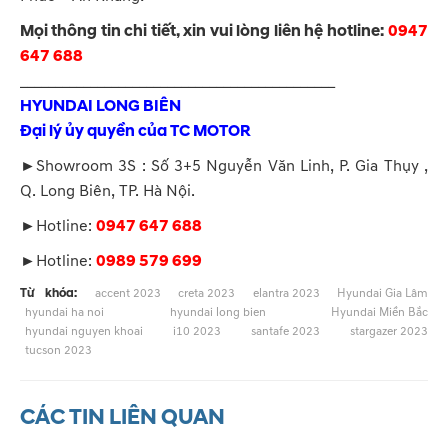
Mọi thông tin chi tiết, xin vui lòng liên hệ hotline:
0947
647 688
_____________________________________________
HYUNDAI LONG BIÊN
Đại lý ủy quyền của TC MOTOR
►Showroom 3S : Số 3+5 Nguyễn Văn Linh, P. Gia Thụy ,
Q. Long Biên, TP. Hà Nội.
►Hotline:
0947 647 688
►Hotline:
0989 579 699
Từ khóa:
accent 2023
creta 2023
elantra 2023
Hyundai Gia Lâm
hyundai ha noi
hyundai long bien
Hyundai Miền Bắc
hyundai nguyen khoai
i10 2023
santafe 2023
stargazer 2023
tucson 2023
CÁC TIN LIÊN QUAN