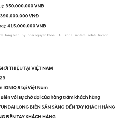
u):
350.000.000 VNĐ
390.000.000 VNĐ
ng):
415.000.000 VNĐ
dai long bien
hyundai nguyen khoai
i10
kona
santafe
solati
tucson
IỚI THIỆU TẠI VIỆT NAM
023
n IONIQ 5 tại Việt Nam
 Biên với sự chờ đợi của hàng trăm khách hàng
YUNDAI LONG BIÊN SẴN SÀNG ĐẾN TAY KHÁCH HÀNG
NG ĐẾN TAY KHÁCH HÀNG