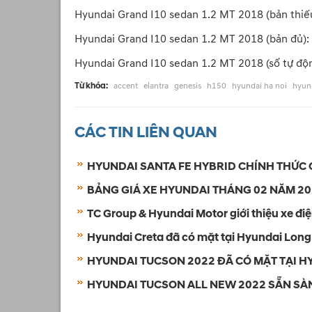
Hyundai Grand I10 sedan 1.2 MT 2018 (bản thiế
Hyundai Grand I10 sedan 1.2 MT 2018 (bản đủ):
Hyundai Grand I10 sedan 1.2 MT 2018 (số tự độ
Từ khóa:
accent
elantra
genesis
h150
hyundai ha noi
hyun
CÁC TIN LIÊN QUAN
HYUNDAI SANTA FE HYBRID CHÍNH THỨC G
BẢNG GIÁ XE HYUNDAI THÁNG 02 NĂM 2
TC Group & Hyundai Motor giới thiệu xe điệ
Hyundai Creta đã có mặt tại Hyundai Long
HYUNDAI TUCSON 2022 ĐÃ CÓ MẶT TẠI H
HYUNDAI TUCSON ALL NEW 2022 SẴN SÀ