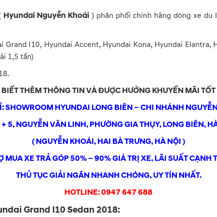
(
Hyundai Nguyễn Khoái
) phân phối chính hãng dòng xe du 
Grand I10, Hyundai Accent, Hyundai Kona, Hyundai Elantra, H
i 1,5 tấn)
18.
Ể BIẾT THÊM THÔNG TIN VÀ ĐƯỢC HƯỞNG KHUYẾN MÃI TỐT
HỈ: SHOWROOM HYUNDAI LONG BIÊN – CHI NHÁNH NGUYỄN
3 + 5, NGUYỄN VĂN LINH, PHƯỜNG GIA THỤY, LONG BIÊN, HÀ
( NGUYỄN KHOÁI, HAI BÀ TRƯNG, HÀ NỘI )
Ợ MUA XE TRẢ GÓP 50% – 90% GIÁ TRỊ XE, LÃI SUẤT CẠNH 
THỦ TỤC GIẢI NGÂN NHANH CHÓNG, UY TÍN NHẤT.
HOTLINE: 0947 647 688
undai Grand I10 Sedan 2018: