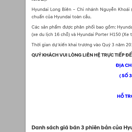
Hyundai Long Biên – Chi nhánh Nguyễn Khoái 
chuẩn của Hyundai toàn cầu.
Các sản phẩm được phân phối bao gồm: Hyundai 
(xe du lịch 16 chỗ) và Hyundai Porter H150 (Xe tả
Thời gian dự kiến khai trương vào Quý 3 năm 20
QUÝ KHÁCH VUI LÒNG LIÊN HỆ TRỰC TIẾP Đ
ĐỊA C
( SỐ 
HỖ TR
Danh sách giá bán 3 phiên bản của Hy