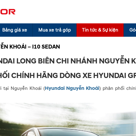
Bảng giá xe
Mua xe trả góp
Tin tức & Sự kiện
Gó
ỄN KHOÁI – I10 SEDAN
DAI LONG BIÊN CHI NHÁNH NGUYỄN 
ỐI CHÍNH HÃNG DÒNG XE HYUNDAI G
i tại Nguyễn Khoái (
Hyundai Nguyễn Khoái
) phân phối chí