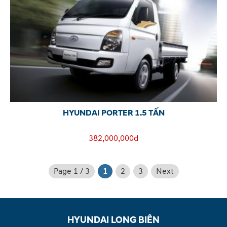
HYUNDAI PORTER 1.5 TẤN
382,000,000đ
Page 1 / 3
1
2
3
Next
HYUNDAI LONG BIÊN