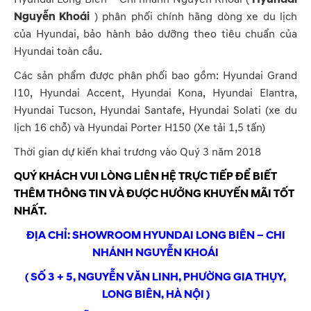
Nguyễn Khoái
) phân phối chính hãng dòng xe du lịch
của Hyundai, bảo hành bảo dưỡng theo tiêu chuẩn của
Hyundai toàn cầu.
Các sản phẩm được phân phối bao gồm: Hyundai Grand
I10, Hyundai Accent, Hyundai Kona, Hyundai Elantra,
Hyundai Tucson, Hyundai Santafe, Hyundai Solati (xe du
lịch 16 chỗ) và Hyundai Porter H150 (Xe tải 1,5 tấn)
Thời gian dự kiến khai trương vào Quý 3 năm 2018
QUÝ KHÁCH VUI LÒNG LIÊN HỆ TRỰC TIẾP ĐỂ BIẾT
THÊM THÔNG TIN VÀ ĐƯỢC HƯỞNG KHUYẾN MÃI TỐT
NHẤT.
ĐỊA CHỈ: SHOWROOM HYUNDAI LONG BIÊN – CHI
NHÁNH NGUYỄN KHOÁI
( SỐ 3 + 5, NGUYỄN VĂN LINH, PHƯỜNG GIA THỤY,
LONG BIÊN, HÀ NỘI )