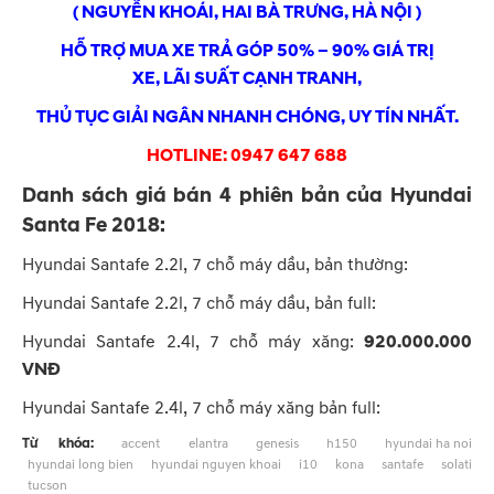
( NGUYỄN KHOÁI, HAI BÀ TRƯNG, HÀ NỘI )
HỖ TRỢ MUA XE TRẢ GÓP 50% – 90% GIÁ TRỊ
XE, LÃI SUẤT CẠNH TRANH,
THỦ TỤC GIẢI NGÂN NHANH CHÓNG, UY TÍN NHẤT.
HOTLINE: 0947 647 688
Danh sách giá bán 4 phiên bản của Hyundai
Santa Fe 2018:
Hyundai Santafe 2.2l, 7 chỗ máy dầu, bản thường:
Hyundai Santafe 2.2l, 7 chỗ máy dầu, bản full:
Hyundai Santafe 2.4l, 7 chỗ máy xăng:
920.000.000
VNĐ
Hyundai Santafe 2.4l, 7 chỗ máy xăng bản full:
Từ khóa:
accent
elantra
genesis
h150
hyundai ha noi
hyundai long bien
hyundai nguyen khoai
i10
kona
santafe
solati
tucson