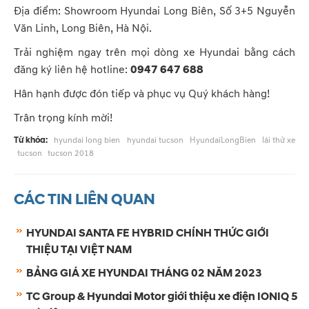
Địa điểm: Showroom Hyundai Long Biên, Số 3+5 Nguyễn
Văn Linh, Long Biên, Hà Nội.
Trải nghiệm ngay trên mọi dòng xe Hyundai bằng cách
đăng ký liên hệ hotline:
0947 647 688
Hân hạnh được đón tiếp và phục vụ Quý khách hàng!
Trân trọng kính mời!
Từ khóa:
hyundai long bien
hyundai tucson
HyundaiLongBien
lái thử xe
tucson
tucson 2018
CÁC TIN LIÊN QUAN
HYUNDAI SANTA FE HYBRID CHÍNH THỨC GIỚI
THIỆU TẠI VIỆT NAM
BẢNG GIÁ XE HYUNDAI THÁNG 02 NĂM 2023
TC Group & Hyundai Motor giới thiệu xe điện IONIQ 5