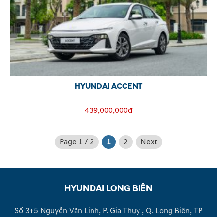
HYUNDAI ACCENT
439,000,000đ
Page 1 / 2
1
2
Next
HYUNDAI LONG BIÊN
Số 3+5 Nguyễn Văn Linh, P. Gia Thụy , Q. Long Biên, TP